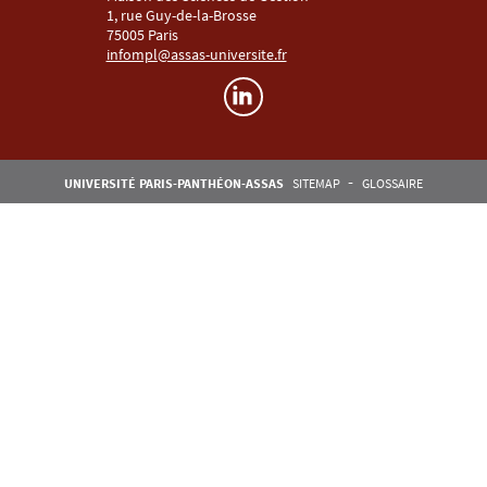
1, rue Guy-de-la-Brosse
75005 Paris
infompl@assas-universite.fr
Menu RS Master GPLA
Pied de page Assas
UNIVERSITÉ PARIS-PANTHÉON-ASSAS
SITEMAP
GLOSSAIRE