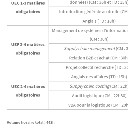
données) (CM : 36h et TD : 15h
UEC 1-3 matières
obligatoires
Introduction générale au droite (CM 
Anglais (TD : 18h)
Management de systèmes d'information 
(CM : 30h)
UEF 2-4 matières
Supply chain management
(CM : 
obligatoires
Relation B2B et achat (CM : 30h
Projet collectif recherche (TD : 3
Anglais des affaires (TD : 15h)
Supply chain costing
(CM : 22h
UEC 2-4 matiéres
obligatoires
Audit logistique (CM : 22h30)
VBA pour la logistique (CM : 20
Volume horaire total : 443h