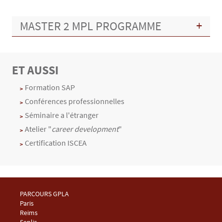
MASTER 2 MPL PROGRAMME
ET AUSSI
Texte
Formation SAP
Conférences professionnelles
Séminaire a l'étranger
Atelier "
career development
"
Certification ISCEA
Menu Footer Master GPLA 1
PARCOURS GPLA
Paris
Reims