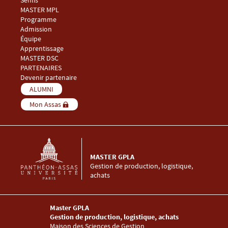
Senlis
Menu Footer Master GPLA 2
MASTER MPL
Programme
Admission
Équipe
Apprentissage
Menu Footer Master GPLA 3
MASTER DSC
Menu Footer Master GPLA 4
PARTENAIRES
Devenir partenaire
Menu Footer Master GPLA 5
ALUMNI
Mon Assas
MASTER GPLA
Gestion de production, logistique,
achats
Master GPLA
Gestion de production, logistique, achats
Maison des Sciences de Gestion