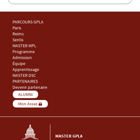
Menu Footer Master GPLA 1
PARCOURS GPLA
Paris
Reims
Senlis
Menu Footer Master GPLA 2
MASTER MPL
Programme
Admission
Équipe
Apprentissage
Menu Footer Master GPLA 3
MASTER DSC
Menu Footer Master GPLA 4
PARTENAIRES
Devenir partenaire
Menu Footer Master GPLA 5
ALUMNI
Mon Assas
MASTER GPLA