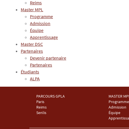
Reims
Master MPL
Programme
Admission
Équipe
Apprentissage
Master DSC
Partenaires
Devenir partenaire
Partenaires
Étudiants
ALPA
PARCOURS GPLA
MASTER MP
Menu Footer Master GPLA 1
Menu Foot
Paris
Programme
Reims
Admission
Senlis
Équipe
Apprentiss