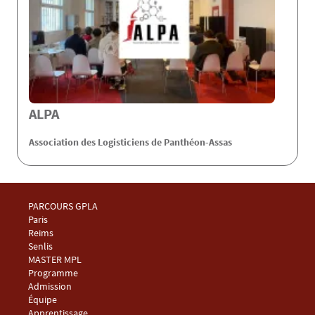
ALPA
Association des Logisticiens de Panthéon-Assas
Menu Footer Master GPLA 1
PARCOURS GPLA
Paris
Reims
Senlis
Menu Footer Master GPLA 2
MASTER MPL
Programme
Admission
Équipe
Apprentissage