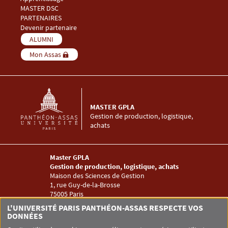
Menu Footer Master GPLA 3
MASTER DSC
Menu Footer Master GPLA 4
PARTENAIRES
Devenir partenaire
Menu Footer Master GPLA 5
ALUMNI
Mon Assas
MASTER GPLA
Gestion de production, logistique,
achats
Master GPLA
Gestion de production, logistique, achats
Maison des Sciences de Gestion
1, rue Guy-de-la-Brosse
75005 Paris
infompl@assas-universite.fr
L'UNIVERSITÉ PARIS PANTHÉON-ASSAS RESPECTE VOS
Menu RS Master GPLA
DONNÉES