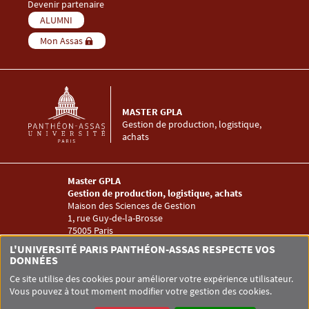
Devenir partenaire
Menu Footer Master GPLA 5
ALUMNI
Mon Assas
MASTER GPLA
Gestion de production, logistique,
achats
Master GPLA
Gestion de production, logistique, achats
Maison des Sciences de Gestion
1, rue Guy-de-la-Brosse
75005 Paris
infompl@assas-universite.fr
L'UNIVERSITÉ PARIS PANTHÉON-ASSAS RESPECTE VOS
Menu RS Master GPLA
DONNÉES
Ce site utilise des cookies pour améliorer votre expérience utilisateur.
Vous pouvez à tout moment modifier votre gestion des cookies.