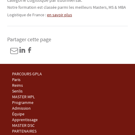
catégorie Logistique par Eduniversal.
Contenu
Texte
Notre formation est classée parmi les meilleurs Masters, MS & MBA
Logistique de France
:
en savoir plus
Partager cette page
Menu Footer Master GPLA 1
PARCOURS GPLA
Paris
Reims
Senlis
Menu Footer Master GPLA 2
MASTER MPL
Programme
Admission
Équipe
Apprentissage
Menu Footer Master GPLA 3
MASTER DSC
Menu Footer Master GPLA 4
PARTENAIRES